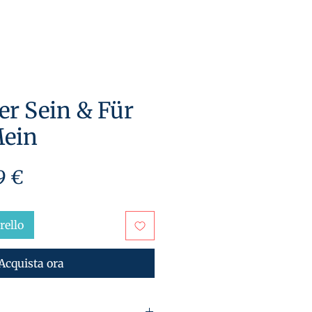
r Sein & Für
ein
zzo
Prezzo
9 €
olare
scontato
rello
Acquista ora