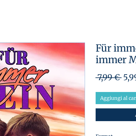
Für imme
immer M
Pre
 7,99 € 
5,9
reg
Aggiungi al car