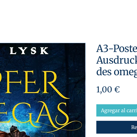
A3-Post
Ausdruck
des omeg
Prec
1,00 €
Agregar al carr
Re