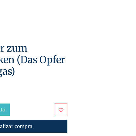
er zum
en (Das Opfer
as)
io
ito
alizar compra