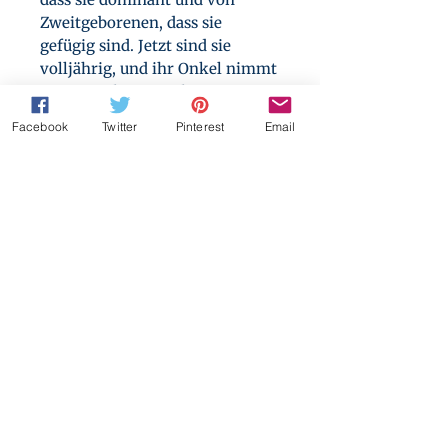
Zweitgeborenen, dass sie
gefügig sind. Jetzt sind sie
volljährig, und ihr Onkel nimmt
sie unter ihre Fittiche, um sie
ihre jeweiligen ehelichen
Facebook
Twitter
Pinterest
Email
Pflichten zu lehren.
Für Aler ist es ein Abschied vom
Leben, wie er es kennt, aber
selbst er ahnt nicht, wie viel
ihm im Namen der Pflicht
abverlangt werden wird.
Triggerwarung: Dubcon,
Demütigung, Onkel/Neffe,
Zwillinge, arrangierte Ehe,
Körpermodifikation,
Zwangsoperation. Kein Mpreg.