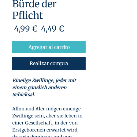
Bürde der
Pflicht
Precio
Precio
 4,99 € 
4,49 €
de
oferta
Agregar al carrito
Realizar compra
Eineiige Zwillinge, jeder mit
einem gänzlich anderen
Schicksal.
Allon und Aler mögen eineiige
Zwillinge sein, aber sie leben in
einer Gesellschaft, in der von
Erstgeborenen erwartet wird,
dass sie dominant und von