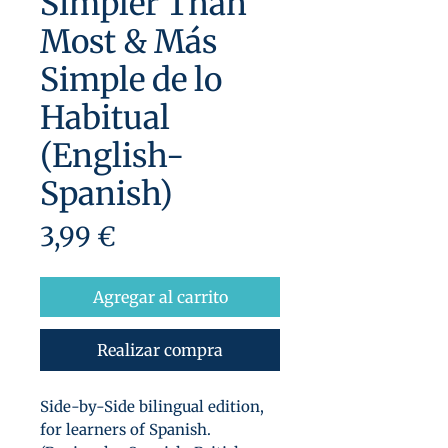
Simpler Than
Most & Más
Simple de lo
Habitual
(English-
Spanish)
Precio
3,99 €
Agregar al carrito
Realizar compra
Side-by-Side bilingual edition,
for learners of Spanish.