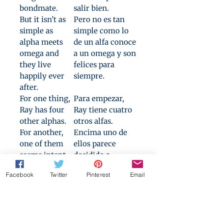
bondmate.
salir bien.
But it isn’t as
Pero no es tan
simple as
simple como lo
alpha meets
de un alfa conoce
omega and
a un omega y son
they live
felices para
happily ever
siempre.
after.
For one thing,
Para empezar,
Ray has four
Ray tiene cuatro
other alphas.
otros alfas.
For another,
Encima uno de
one of them
ellos parece
seems intent
decidido a
on ignoring
ignorar todas las
Facebook
Twitter
Pinterest
Email
every one of
convenciones y
the
protocolos.
conventions
alphas are