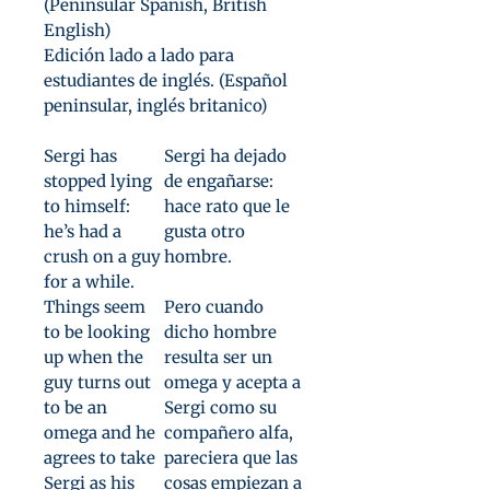
(Peninsular Spanish, British
English)
Edición lado a lado para
estudiantes de inglés. (Español
peninsular, inglés britanico)
Sergi has
Sergi ha dejado
stopped lying
de engañarse:
to himself:
hace rato que le
he’s had a
gusta otro
crush on a guy
hombre.
for a while.
Things seem
Pero cuando
to be looking
dicho hombre
up when the
resulta ser un
guy turns out
omega y acepta a
to be an
Sergi como su
omega and he
compañero alfa,
agrees to take
pareciera que las
Sergi as his
cosas empiezan a