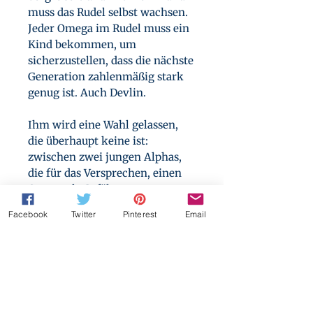
muss das Rudel selbst wachsen.
Jeder Omega im Rudel muss ein
Kind bekommen, um
sicherzustellen, dass die nächste
Generation zahlenmäßig stark
genug ist. Auch Devlin.
Ihm wird eine Wahl gelassen,
die überhaupt keine ist:
zwischen zwei jungen Alphas,
die für das Versprechen, einen
Omega als Gefährten zu
bekommen, ins Rudel
Facebook
Twitter
Pinterest
Email
gekommen sind. Rami und
Naveen wollen unbedingt helfen
und sind bereit, sich
zurückzuziehen, aber Devlins
Alpha-Bruder hat klargemacht,
dass er erst dann nach