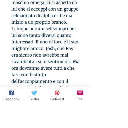
maschio omega, ci si aspetta da
lui che si accoppi con un gruppo
selezionato di alpha e che dia
inizio a un proprio branco.
I cinque uomini selezionati per
lui sono tanto diversi quanto
interessati. E uno di loro è il suo
migliore amico, Josh, che Ray
era sicuro non avrebbe mai
ricambiato i suoi sentimenti. Ma
ora dovranno avere tutti a che
fare con l’istinto
dell’accoppiamento e con il
potere che la Luna suscita in
loro; e dopo quello… Ray avrà
Facebook
Twitter
Pinterest
Email
problemi più grandi di una cotta.
Ray può diventare l’omega
sottomesso che il suo branco ha
bisogno che sia? Gli alpha