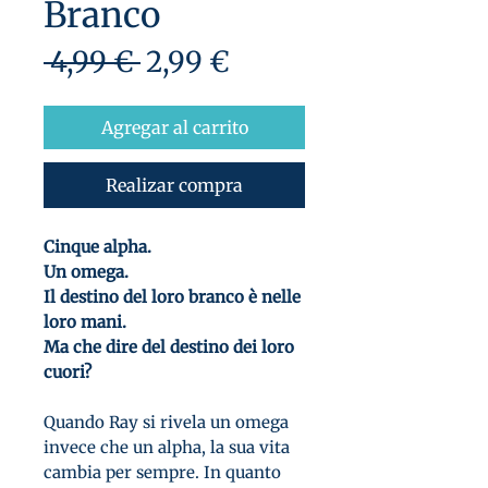
Branco
Precio
Precio
 4,99 € 
2,99 €
de
oferta
Agregar al carrito
Realizar compra
Cinque alpha.
Un omega.
Il destino del loro branco è nelle
loro mani.
Ma che
dire del
destino
dei
loro
cuori
?
Quando Ray si rivela un omega
invece che un alpha, la sua vita
cambia per sempre. In quanto