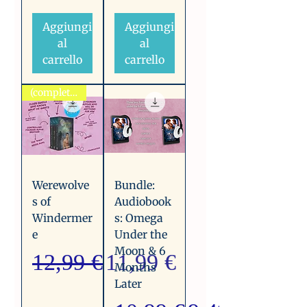
Aggiungi
Aggiungi
al
al
carrello
carrello
(complete trilogy)
Werewolve
Bundle:
s of
Audiobook
Windermer
s: Omega
e
Under the
Moon & 6
Prezzo regolare
Prezzo scontato
12,99 €
11,99 €
Months
Later