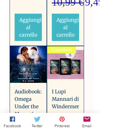
Prezzo regolare
Prezzo scont
10,99 €
9,49 €
Aggiungi
Aggiungi
al
al
carrello
carrello
Preordine!
Audiobook:
I Lupi
Omega
Mannari di
Under the
Windermer
Moon: 6
e
months
Prezzo regolare
Prezzo scont
16,97 €
13,97 €
Facebook
Twitter
Pinterest
Email
later