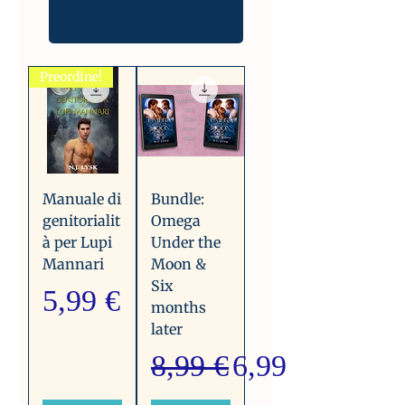
precedente
Preordine!
Manuale di
Bundle:
genitorialit
Omega
à per Lupi
Under the
Mannari
Moon &
Six
Prezzo
5,99 €
months
later
Prezzo regolare
Prezzo sconta
8,99 €
6,99 €