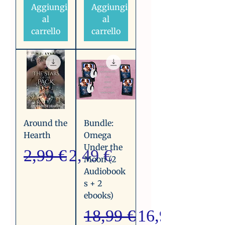
Aggiungi
Aggiungi
al
al
carrello
carrello
Around the
Bundle:
Hearth
Omega
Under the
Prezzo regolare
Prezzo scontato
2,99 €
2,49 €
Moon (2
Audiobook
s + 2
ebooks)
Prezzo regolare
Prezzo scont
18,99 €
16,99 €