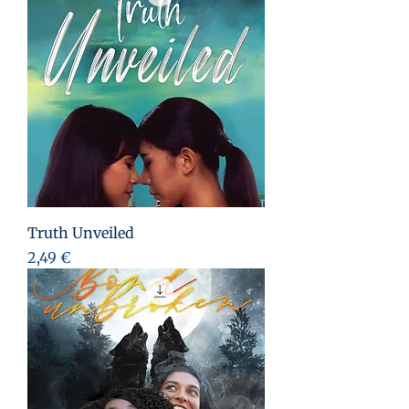
Truth Unveiled
Preis
2,49 €