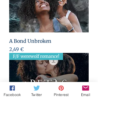
A Bond Unbroken
Preis
2,49 €
F/F werewolf romance!
Facebook
Twitter
Pinterest
Email