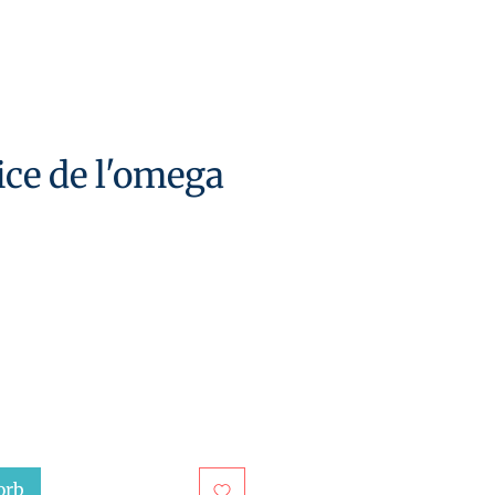
ice de l'omega
is
orb