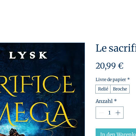
Le sacrif
Pre
20,99 €
Livre de papier
*
Relié
Broche
Anzahl
*
In den Warenk