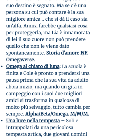
suo destino è segnato. Ma se c’è una
persona su cui può contare è la sua
migliore amica… che si dà il caso sia
un’alfa. Amira farebbe qualsiasi cosa
per proteggerla, ma Lia è innamorata
di lei il suo cuore non può prendere
quello che non le viene dato
spontaneamente.
Storia d’amore F/F.
Omegaverse.
Omega al chiaro di luna
:
La scuola è
finita e Cole è pronto a prendersi una
pausa prima che la sua vita da adulto
abbia inizio, ma quando un gita in
campeggio con i suoi due migliori
amici si trasforma in qualcosa di
molto più selvaggio, tutto cambia per
sempre.
Alpha/Beta/Omega. M/M/M.
Una luce nella tempesta
–
Soli e
intrappolati da una pericolosa
tempesta artica, due giovani uomini