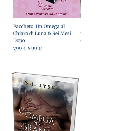
Paccheto: Un Omega al
Scena tagliata di Un 
Chiaro di Luna & Sei Mesi
per il Branco: Gabriel e
Dopo
del latte
Prix original
Prix promotionnel
Prix original
7,99 €
6,99 €
1,00 €
Regalino!