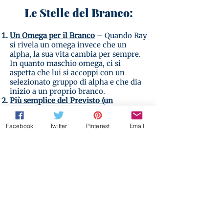
Le Stelle del Branco:
Un Omega per il Branco
– Quando Ray
si rivela un omega invece che un
alpha, la sua vita cambia per sempre.
In quanto maschio omega, ci si
aspetta che lui si accoppi con un
selezionato gruppo di alpha e che dia
inizio a un proprio branco.
Più semplice del Previsto (un
interludio)
– Sergi ha smesso di
mentire a se stesso: ha da un po’ una
Facebook
Twitter
Pinterest
Email
cotta per un ragazzo. Tuttavia,
sembrerebbe che raccontarsi la verità
sia solo il primo passo di un lungo
percorso. Anche in Tedesco-Italiano e
altre edizione bilingue.
Alpha per il Branco
– Ray non era
pronto per diventare un omega, ma è
arrivato ad accettare il suo destino…
finché il branco potrebbe avere
bisogno di molto di più da lui, più di