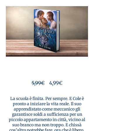
Prix
Prix
5,99€
4,99€
original
promotionnel
La scuola è finita. Per sempre. E Cole è
pronto a iniziare la vita reale. Il suo
apprendistato come meccanico gli
garantisce soldi a sufficienza per un
piccolo appartamento in città, vicino al
suo branco ma non troppo. E chissà
cos’altro potrebbe fare, ora che è libero.