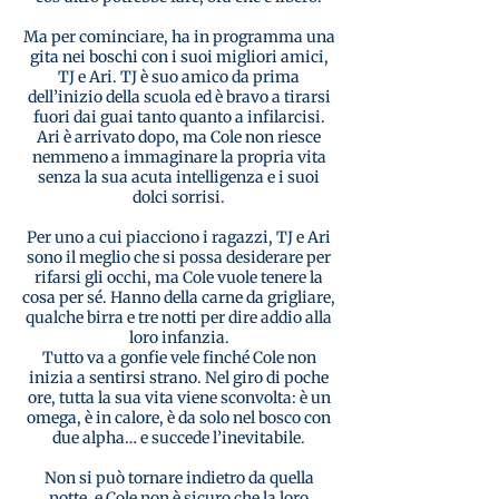
Ma per cominciare, ha in programma una
gita nei boschi con i suoi migliori amici,
TJ e Ari. TJ è suo amico da prima
dell’inizio della scuola ed è bravo a tirarsi
fuori dai guai tanto quanto a infilarcisi.
Ari è arrivato dopo, ma Cole non riesce
nemmeno a immaginare la propria vita
senza la sua acuta intelligenza e i suoi
dolci sorrisi.
Per uno a cui piacciono i ragazzi, TJ e Ari
sono il meglio che si possa desiderare per
rifarsi gli occhi, ma Cole vuole tenere la
cosa per sé. Hanno della carne da grigliare,
qualche birra e tre notti per dire addio alla
loro infanzia.
Tutto va a gonfie vele finché Cole non
inizia a sentirsi strano. Nel giro di poche
ore, tutta la sua vita viene sconvolta: è un
omega, è in calore, è da solo nel bosco con
due alpha… e succede l’inevitabile.
Non si può tornare indietro da quella
notte, e Cole non è sicuro che la loro