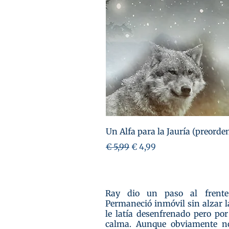
Un Alfa para la Jauría (preorde
Preço normal
Preço promocional
€ 5,99
€ 4,99
Ray dio un paso al frente
Permaneció inmóvil sin alzar la
le latía desenfrenado pero po
calma. Aunque obviamente no