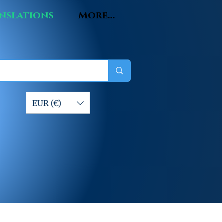
nslations
More...
EUR (€)