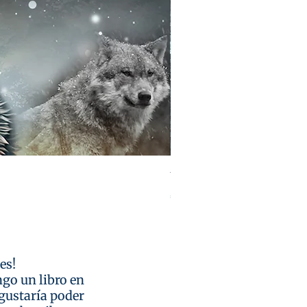
Un Vínculo Inquebrantab
Preço
€ 2,99
es!
go un libro en
gustaría poder