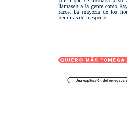
jauría que se formaba a su 
llamasen a la gente como Ray,
raros. La mayoría de los ho
hembras de la especie.
Quiero más "Omega 
Una explicación del omegaver