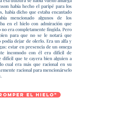
a esa dulzura se había vuelto amarga
son había hecho el paripé para los
, había dicho que estaba encantado
abía mencionado algunos de los
ba en el hielo con admiración que
 no era completamente fingida. Pero
 bien para que no se le notará que
podía dejar de olerlo. Era un alfa y
gas: estar en presencia de un omega
te incomodo con él era difícil de
difícil que te cayera bien alguien a
 lo cual era más que racional en su
ntemente racional para mencionárselo
.
Romper el Hielo"