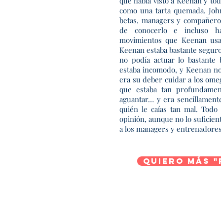
que había visto a Keenan y tod
como una tarta quemada. John
betas, managers y compañeros
de conocerlo e incluso h
movimientos que Keenan usa
Keenan estaba bastante seguro
no podía actuar lo bastante
estaba incomodo, y Keenan no 
era su deber cuidar a los ome
que estaba tan profundamen
aguantar… y era sencillamente 
quién le caías tan mal. Todo
opinión, aunque no lo suficie
a los managers y entrenadores
Quiero más "