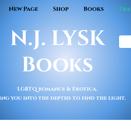
New Page
Shop
Books
Tra
N.J. LYSK
Books
LGBTQ romance & Erotica.
ing you into the depths to find the light.