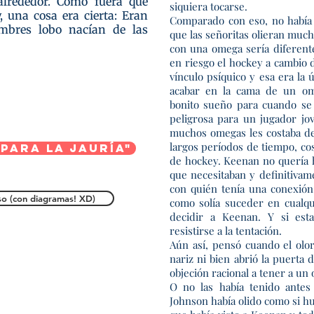
alrededor. Como fuera que
siquiera tocarse.
 una cosa era cierta: Eran
Comparado con eso, no había
mbres lobo nacían de las
que las señoritas olieran muc
con una omega sería diferent
en riesgo el hockey a cambio 
vínculo psíquico y esa era la 
acabar en la cama de un om
bonito sueño para cuando se 
peligrosa para un jugador jo
muchos omegas les costaba dem
largos períodos de tiempo, co
para la Jauría"
de hockey. Keenan no quería ha
que necesitaban y definitivam
con quién tenía una conexión 
so (con diagramas! XD)
como solía suceder en cualqu
decidir a Keenan. Y si est
resistirse a la tentación.
Aún así, pensó cuando el olor
nariz ni bien abrió la puerta 
objeción racional a tener a u
O no las había tenido antes
Johnson había olido como si hu