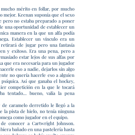
 mucho mérito en follar, por mucho
ho mejor. Keenan suponía que el sexo
e pero no estaba preparado a poner
de una oportunidad de establecer un
única manera en la que un alfa podía
ega. Establecer un vínculo era un
retirará de jugar pero una fantasía
ven y exitoso. Era una pena, pero a
asiado estar lejos de sus alfas por
sa que era necesaria para un jugador
cerle eso a nadie, dejarlos sin algo
ente no quería hacerle eso a alguien
psíquica. Así que ganaba el hockey,
ier competición en la que le tocará
aba tentado… bueno, valía la pena
 de caramelo derretido le llegó a la
de la pista de hielo, no tenía ninguna
n omega como jugador en el equipo.
 de conocer a Cartwright Johnson.
biera bañado en una pastelería hasta