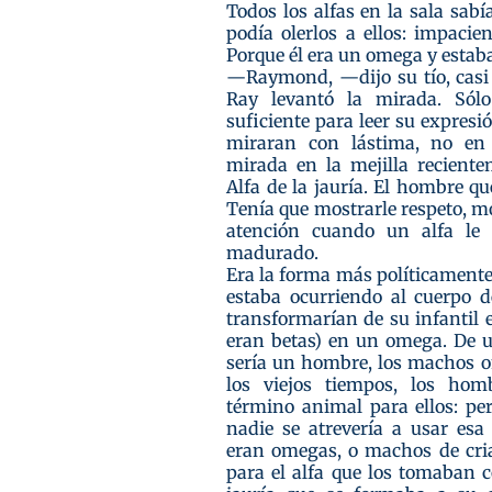
Todos los alfas en la sala sab
podía olerlos a ellos: impacie
Porque él era un omega y estaba
―Raymond, ―dijo su tío, casi
Ray levantó la mirada. Sól
suficiente para leer su expresi
miraran con lástima, no en
mirada en la mejilla recient
Alfa de la jauría. El hombre q
Tenía que mostrarle respeto, m
atención cuando un alfa le 
madurado.
Era la forma más políticamente 
estaba ocurriendo al cuerpo 
transformarían de su infantil 
eran betas) en un omega. De u
sería un hombre, los machos 
los viejos tiempos, los hom
término animal para ellos: per
nadie se atrevería a usar esa
eran omegas, o machos de cri
para el alfa que los tomaban