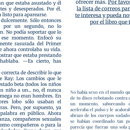
ofrecer más.
Por favo
ían que estaba asustado y él
la lista de correos pa
ntes y desesperados. Por él.
 listo para aparearse.
te interesa y pueda not
 dulcemente. Sólo entonces
por el libro que
o por un segundo, no lo
ón. No podía soportar que lo
 ese momento. Enfocó su
emente rasurada del Primer
ue ahora controlaba su vida.
ostrar que estaba prestando
hablaba. ―Es cierto, has
correcta de describir lo que
de Ray: Los cambios que le
estado beta (todos los niños
n niño a un... no, él nunca
No había sexo en el mundo qu
omega no eran hombres. En
de tu disco rebotando contra 
bres lobo sólo usaban el
un momento, saboreando e
ras. Pero, por supuesto, ya
aceleraba el pulso y le acalora
 palabra en público. Ahora
abrazo de los cuerpos sudad
anza, compañeros sexuales
se habían coordinado tan p
 como compañeros o para la
parecía que fueran una sola 