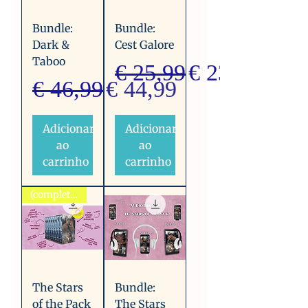
Bundle:
Bundle:
Dark &
Cest Galore
Taboo
Preço normal
Preço promo
€ 25,99
€ 23,99
Preço normal
Preço promocional
€ 46,99
€ 44,99
Adicionar
Adicionar
ao
ao
carrinho
carrinho
(complete series)
The Stars
Bundle:
of the Pack
The Stars