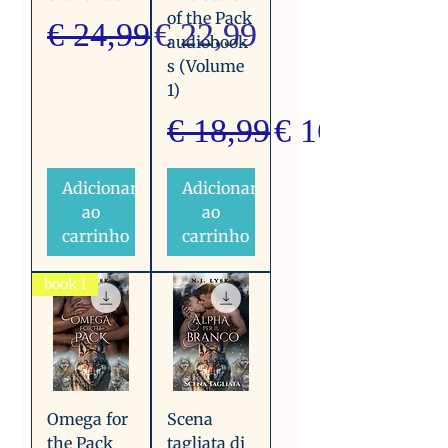
of the Pack
Preço normal
Preço promocional
€ 24,99
€ 22,99
audiobook
s (Volume
1)
Preço normal
Preço promo
€ 18,99
€ 16,99
Adicionar
Adicionar
ao
ao
carrinho
carrinho
book 1
Omega for
Scena
the Pack
tagliata di