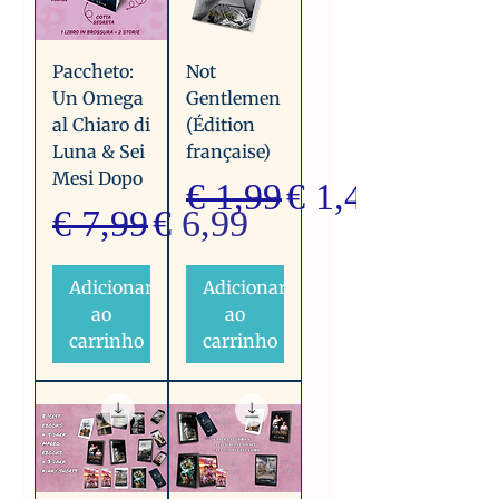
Paccheto:
Not
Un Omega
Gentlemen
al Chiaro di
(Édition
Luna & Sei
française)
Mesi Dopo
Preço normal
Preço promoc
€ 1,99
€ 1,49
Preço normal
Preço promocional
€ 7,99
€ 6,99
Adicionar
Adicionar
ao
ao
carrinho
carrinho