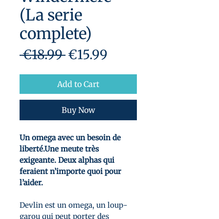
(La serie
complete)
Regular
Sale
 €18.99 
€15.99
Price
Price
Add to Cart
Buy Now
Un omega avec un besoin de
liberté.Une meute très
exigeante. Deux alphas qui
feraient n’importe quoi pour
l’aider.
Devlin est un omega, un loup-
garou qui peut porter des