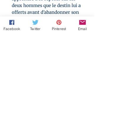
deux hommes que le destin lui a
offerts avant d’abandonner son
rêve pour toujours ?
Facebook
Twitter
Pinterest
Email
Une histoire de mariage forcé,
incluant une première fois et des
problèmes de consentement,
une grossesse masculine, une
féminisation partielle, un
ménage à trois et beaucoup
d’angoisse.
Les habitudes sexuelles des
loup-garous – Devlin est un
omega avec des ambitions qui
n’ont rien à voir avec les
alphas. Quand le destin vient
s’en mêler, il n’a pas vraiment
d’autre choix.